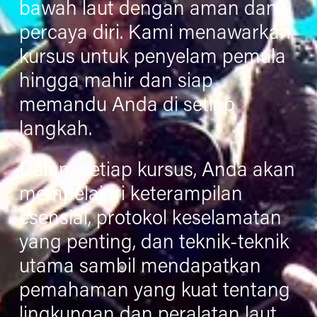
bawah laut dengan aman dan 
percaya diri. Kami menawarkan 
kursus untuk penyelam pemula 
hingga mahir dan siap 
memandu Anda di setiap 
langkah.
Dalam setiap kursus, Anda akan 
mempelajari keterampilan 
esensial, protokol keselamatan 
yang penting, dan teknik-teknik 
utama sambil mendapatkan 
pemahaman yang kuat tentang 
lingkungan dan peralatan laut 