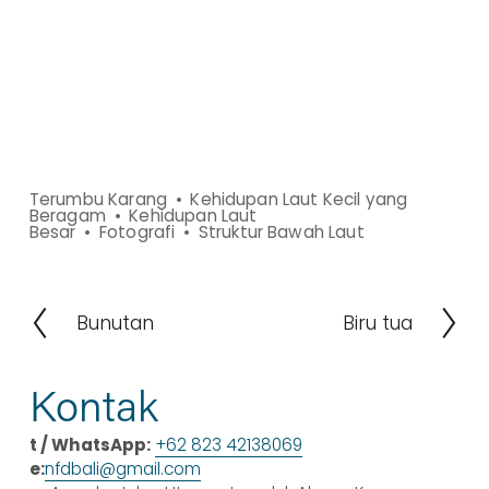
Terumbu Karang
Kehidupan Laut Kecil yang
Beragam
Kehidupan Laut
Besar
Fotografi
Struktur Bawah Laut
Bunutan
Biru tua
S
B
e
e
b
r
Kontak
e
i
l
k
t / WhatsApp:
+62 823 42138069
u
u
e:
nfdbali@gmail.com
m
t