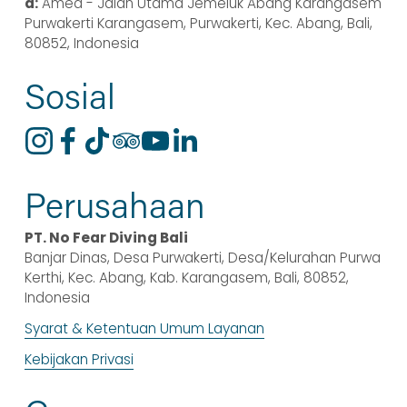
a:
 Amed - Jalan Utama Jemeluk Abang Karangasem 
n
n
Purwakerti Karangasem, Purwakerti, Kec. Abang, Bali, 
y
y
80852, Indonesia
a
a
Sosial
Perusahaan
PT. No Fear Diving Bali
Banjar Dinas, Desa Purwakerti, Desa/Kelurahan Purwa 
Kerthi, Kec. Abang, Kab. Karangasem, Bali, 80852, 
Indonesia
Syarat & Ketentuan Umum Layanan
Kebijakan Privasi