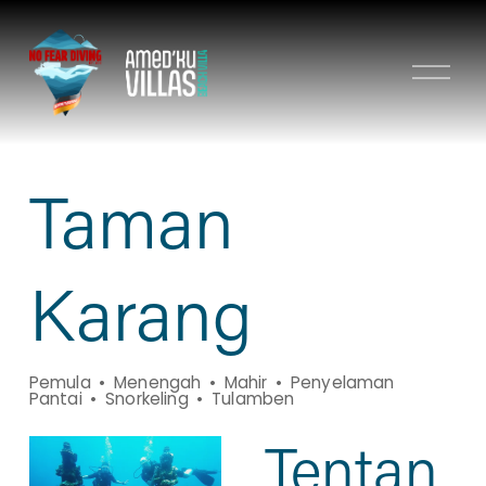
B
u
k
a
M
Taman
e
n
u
Karang
Pemula
Menengah
Mahir
Penyelaman
Pantai
Snorkeling
Tulamben
Tentan