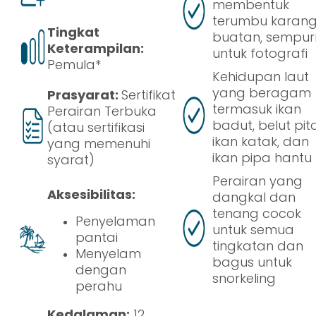
membentuk
terumbu karan
Tingkat
buatan, sempu
Keterampilan:
untuk fotografi
Pemula*
Kehidupan laut
yang beragam
Prasyarat:
Sertifikat
termasuk ikan
Perairan Terbuka
badut, belut pita
(atau sertifikasi
ikan katak, dan
yang memenuhi
ikan pipa hantu
syarat)
Perairan yang
Aksesibilitas:
dangkal dan
tenang cocok
Penyelaman
untuk semua
pantai
tingkatan dan
Menyelam
bagus untuk
dengan
snorkeling
perahu
Kedalaman:
12