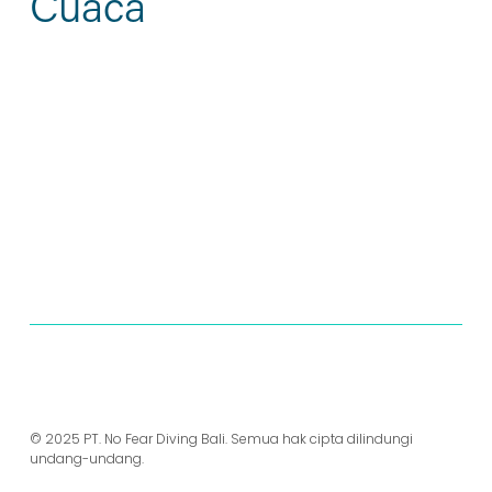
Cuaca
DASBOR TIM
© 2025 PT. No Fear Diving Bali. Semua hak cipta dilindungi 
undang-undang.