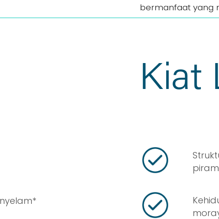
bermanfaat yang 
Kiat 
Struk
piram
Kehid
nyelam*
moray