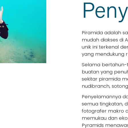
Peny
Piramida adalah sal
mudah diakses di Am
unik ini terkenal 
yang mendukung r
Selama bertahun-t
buatan yang penuh 
sekitar piramida m
nudibranch, sotong
Penyelamannya dan
semua tingkatan, d
fotografer makro d
memukau dan ekosi
Pyramids menawar