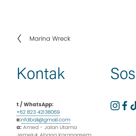
Marina Wreck
S
e
b
e
Kontak
Sos
l
u
m
n
y
t / WhatsApp:
a
+62 823 42138069
e:
nfdbali@gmail.com
a:
 Amed - Jalan Utama 
Jemeluk Abang Karangasem 