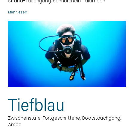
Strand-Tauchgang
,
Schnorcheln
,
Tulamben
Mehr lesen
Tiefblau
Zwischenstufe
,
Fortgeschrittene
,
Bootstauchgang
,
Amed