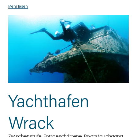
Mehr lesen
Yachthafen
Wrack
Zwischenstufe
,
Fortgeschrittene
,
Bootstauchgang
,