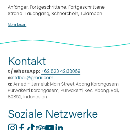
Anfänger
,
Fortgeschrittene
,
Fortgeschrittene
,
Strand-Tauchgang
,
Schnorcheln
,
Tulamben
Mehr lesen
Kontakt
t / WhatsApp:
+62 823 42138069
e:
nfdbali@gmail.com
a:
 Amed - Jemeluk Main Street Abang Karangasem 
Purwakerti Karangasem, Purwakerti, Kec. Abang, Bali, 
80852, Indonesien
Soziale Netzwerke