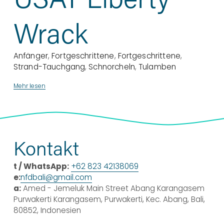
Wrack
Anfänger
,
Fortgeschrittene
,
Fortgeschrittene
,
Strand-Tauchgang
,
Schnorcheln
,
Tulamben
Mehr lesen
Kontakt
t / WhatsApp:
+62 823 42138069
e:
nfdbali@gmail.com
a:
 Amed - Jemeluk Main Street Abang Karangasem 
Purwakerti Karangasem, Purwakerti, Kec. Abang, Bali, 
80852, Indonesien