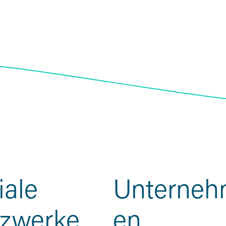
ale 
Unterne
zwerke
en