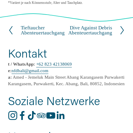
*Variiert je nach Könnensstufe, Alter und Tauchplatz.
Tieftaucher
Dive Against Debris
V
W
Abenteuertauchgang
Abenteuertauchgang
o
e
r
i
h
t
Kontakt
e
e
r
r
t / WhatsApp:
+62 823 42138069
i
e:
nfdbali@gmail.com
g
a:
 Amed - Jemeluk Main Street Abang Karangasem Purwakerti 
e
Karangasem, Purwakerti, Kec. Abang, Bali, 80852, Indonesien
Soziale Netzwerke