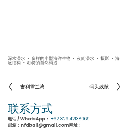
深水潜水
多样的小型海洋生物
夜间潜水
摄影
海
底结构
独特的自然构造
吉利雪兰湾
码头残骸
上
下
一
一
页
页
联系方式
电话 / WhatsApp：
+62 823 42138069
邮箱：
nfdbali@gmail.com网址：