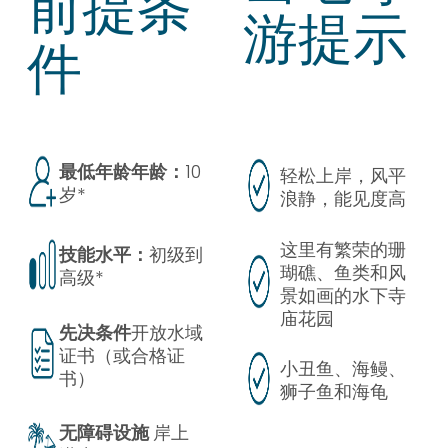
前提条
游提示
件
最低年龄年龄：
10
轻松上岸，风平
岁*
浪静，能见度高
这里有繁荣的珊
技能水平：
初级到
瑚礁、鱼类和风
高级*
景如画的水下寺
庙花园
先决条件
开放水域
证书（或合格证
小丑鱼、海鳗、
书）
狮子鱼和海龟
无障碍设施
岸上