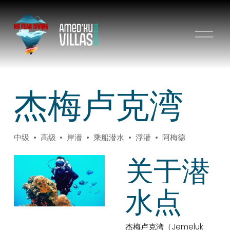
打
开
菜
单
杰梅卢克湾
中级
高级
岸潜
乘船潜水
浮潜
阿梅德
关于潜
水点
杰梅卢克湾（Jemeluk 