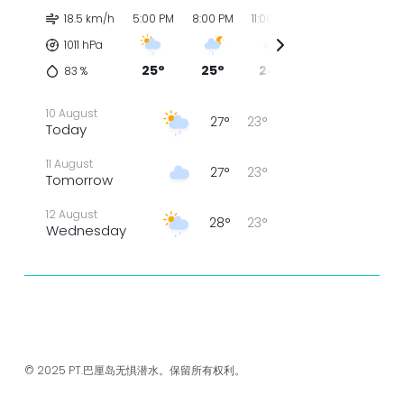
18.5 km/h
5:00 PM
8:00 PM
11:00 PM
2:00 AM
5:00 
1011 hPa
25°
25°
24°
23°
23°
83
%
10 August
27°
23°
Today
11 August
27°
23°
Tomorrow
12 August
28°
23°
Wednesday
13 August
28°
23°
Thursday
14 August
团队仪表板
27°
23°
Friday
15 August
© 2025 PT.巴厘岛无惧潜水。保留所有权利。
27°
23°
Saturday