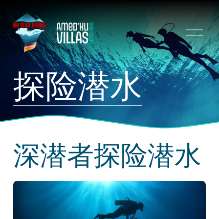
打
开
菜
单
探险潜水
深潜者探险潜水