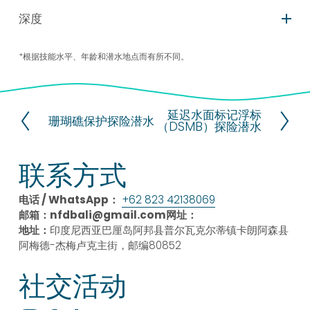
深度
*根据技能水平、年龄和潜水地点而有所不同。
延迟水面标记浮标
下
珊瑚礁保护探险潜水
上
（DSMB）探险潜水
一
一
页
页
联系方式
电话 / WhatsApp：
+62 823 42138069
邮箱：
nfdbali@gmail.com网址：
地址：
印度尼西亚巴厘岛阿邦县普尔瓦克尔蒂镇卡朗阿森县
阿梅德-杰梅卢克主街，邮编80852
社交活动